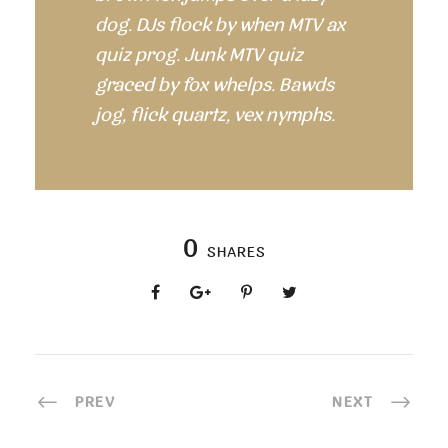
dog. DJs flock by when MTV ax
quiz prog. Junk MTV quiz
graced by fox whelps. Bawds
jog, flick quartz, vex nymphs.
0
SHARES
PREV
NEXT