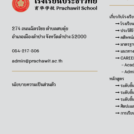
เกี่ยวกับโรงเรี
โรงเรียน
274 ถนนฉัตรไชย ตำบลสบตุ๋ย
ประวัติโ
อำเภอเมืองลำปาง จังหวัดลำปาง 52000
คติพจน์
มาตรฐา
054-217-506
แนวทางก
CAREE
admin@prachawit.ac.th
– Aca
– Admi
หลักสูตร
นโยบายความเป็นส่วนตัว
ระดับชั้
ระดับชั
ระดับชั้
ศิลปะแ
การเรียน