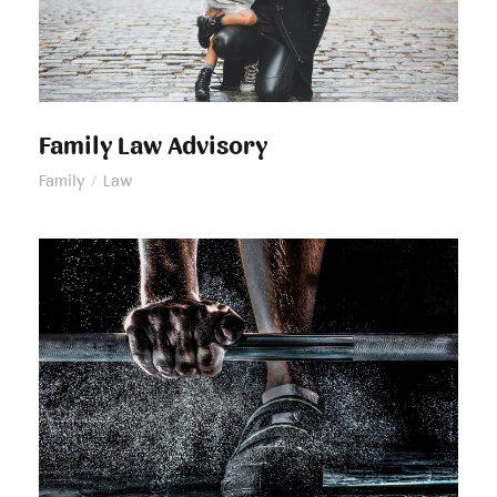
Family Law Advisory
Family
/
Law
Free Training For Senior