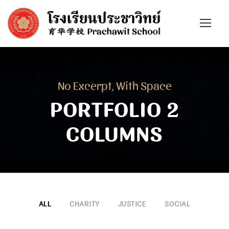
No Excerpt, With Space
PORTFOLIO 2
COLUMNS
ALL
CHARITY
JUSTICE
SOCIAL